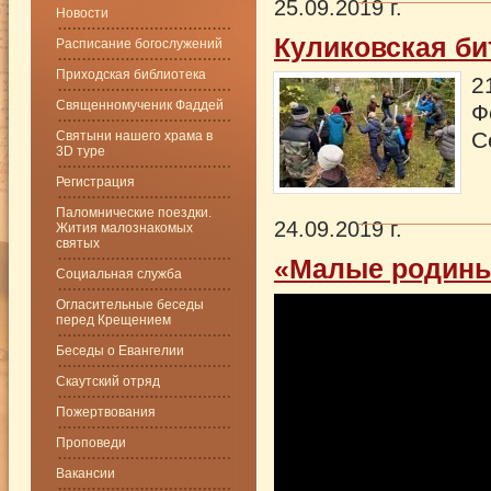
25.09.2019 г.
Новости
Куликовская б
Расписание богослужений
Приходская библиотека
2
Священномученик Фаддей
Ф
С
Святыни нашего храма в
3D туре
Регистрация
Паломнические поездки.
24.09.2019 г.
Жития малознакомых
святых
«Малые родины
Социальная служба
Огласительные беседы
перед Крещением
Беседы о Евангелии
Скаутский отряд
Пожертвования
Проповеди
Вакансии