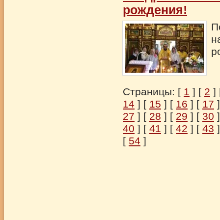
рождения!
П
н
р
Страницы: [
1
] [
2
] 
14
] [
15
] [
16
] [
17
]
27
] [
28
] [
29
] [
30
]
40
] [
41
] [
42
] [
43
]
[
54
]