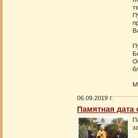
т
П
п
В
П
Б
О
б
М
06.09.2019 г.
Памятная дата 
П
з