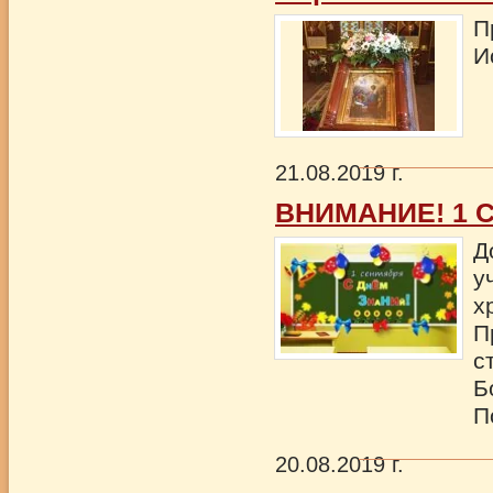
П
И
21.08.2019 г.
ВНИМАНИЕ! 1 
Д
у
х
П
с
Б
П
20.08.2019 г.